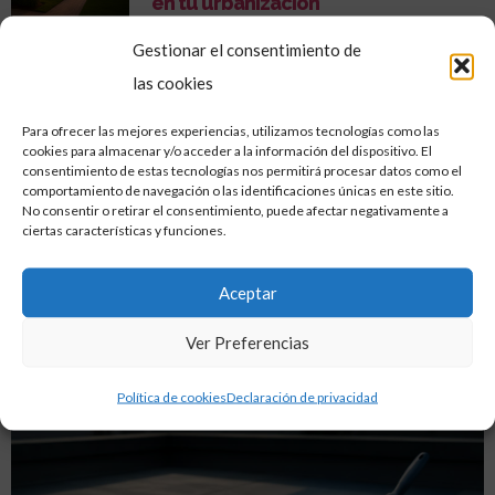
en tu urbanización
8 julio, 2026
Gestionar el consentimiento de
Cómo Rehabilitar la Fachada de tu
las cookies
Edificio Antiguo: Guía Práctica
11 junio, 2026
Para ofrecer las mejores experiencias, utilizamos tecnologías como las
Qué incluye un servicio profesional
cookies para almacenar y/o acceder a la información del dispositivo. El
de limpieza de comunidades
consentimiento de estas tecnologías nos permitirá procesar datos como el
19 mayo, 2026
comportamiento de navegación o las identificaciones únicas en este sitio.
No consentir o retirar el consentimiento, puede afectar negativamente a
ciertas características y funciones.
ANTERIOR
SIGUIENTE
Beneficios de la jardinería profesional: Más que solo corte de césped
Mantenimiento en edificios residenciales: Por qué contratar a profesionales
Aceptar
Descubre
Ver Preferencias
Artículos relacionados
Política de cookies
Declaración de privacidad