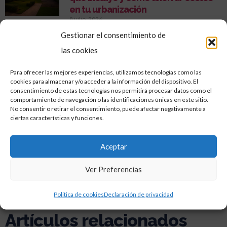
en tu urbanización
8 julio, 2026
Gestionar el consentimiento de
Cómo Rehabilitar la Fachada de tu
Edificio Antiguo: Guía Práctica
las cookies
11 junio, 2026
Qué incluye un servicio profesional
Para ofrecer las mejores experiencias, utilizamos tecnologías como las
cookies para almacenar y/o acceder a la información del dispositivo. El
de limpieza de comunidades
consentimiento de estas tecnologías nos permitirá procesar datos como el
19 mayo, 2026
comportamiento de navegación o las identificaciones únicas en este sitio.
No consentir o retirar el consentimiento, puede afectar negativamente a
Cuándo es necesario rehabilitar un
ciertas características y funciones.
edificio
17 abril, 2026
Aceptar
ANTERIOR
SIGUIENTE
Ver Preferencias
Tarifas de luz para el ahorro en tu obra nueva
¿Cuál es el momento adecuado para rehabilitar un edificio?
Política de cookies
Declaración de privacidad
Descubre
Artículos relacionados